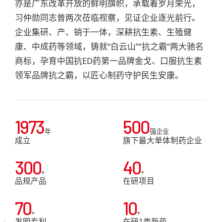
亦是广东改革开放的鲜明旗帜，承载着岁月荣光，
习仲勋同志曾两次莅临视察，见证企业逐光前行。
企业集研、产、销于一体，深耕抗生素、生殖健
康、中成药等领域，铸就“白云山”“抗之霸”两大驰名
商标，孕育中国抗ED药第一品牌金戈、口服抗生素
领军品牌抗之霸，以匠心制药守护民生安康。
1973
500
年
强企业
成立
旗下最大单体制药企业
300
40
+
+
品规产品
在研项目
70
10
+
+
发明专利
在研1类新药