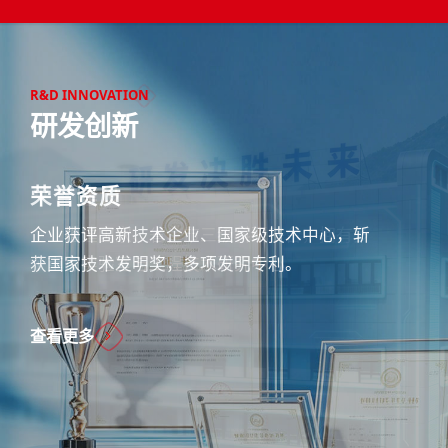
R&D INNOVATION
研发创新
研发概况
平台建设
荣誉资质
白云山制药总厂药物研究所创建于1983年，
企业搭建国家、省、市三级科研平台，拥有多
企业获评高新技术企业、国家级技术中心，斩
是白云山制药总厂专门从事化学原料药及制剂
个重点实验室与工程技术研究中心。
获国家技术发明奖，多项发明专利。
研究和产业化的技术创新平台，负责科技发展
战略的实施，新产品、新技术、新工艺的研究
查看更多
查看更多
开发，产学研对外合作等...
查看更多