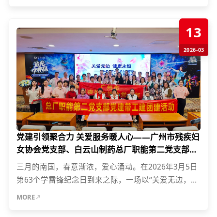
根基，3月16日，白云山制...
13
2026-03
党建引领聚合力 关爱服务暖人心——广州市残疾妇
女协会党支部、白云山制药总厂职能第二党支部、
广州爱尔眼科医院党支部开展结对共建主题党日活
三月的南国，春意渐浓，爱心涌动。在2026年3月5日
动
第63个学雷锋纪念日到来之际，一场以“关爱无边，健
康永恒”为主题的“三八”国际劳动妇女节慰问联谊暨党
MORE
支部结对...