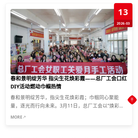
13
2026-03
春和景明绽芳华 指尖生花焕彩霞——总厂工会口红
DIY活动燃动巾帼热情
春和景明绽芳华，指尖生花焕彩霞；巾帼同心聚能
量，逐光而行向未来。3月11日，总厂工会以“焕彩自
我”为主题，举办了一场氛围感拉满的女职工口红制作
MORE
活动，总厂党委副书...