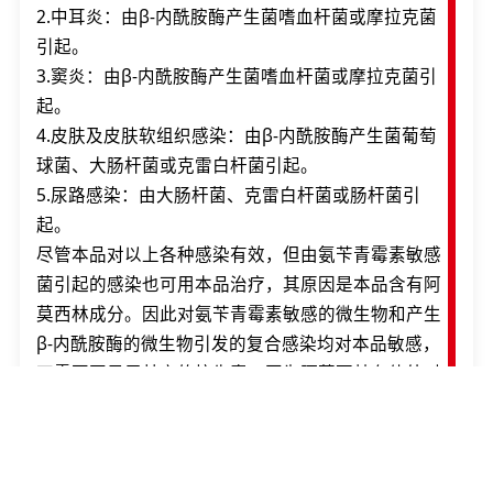
2.中耳炎：由β-内酰胺酶产生菌嗜血杆菌或摩拉克菌
引起。
3.窦炎：由β-内酰胺酶产生菌嗜血杆菌或摩拉克菌引
起。
4.皮肤及皮肤软组织感染：由β-内酰胺酶产生菌葡萄
球菌、大肠杆菌或克雷白杆菌引起。
5.尿路感染：由大肠杆菌、克雷白杆菌或肠杆菌引
起。
尽管本品对以上各种感染有效，但由氨苄青霉素敏感
菌引起的感染也可用本品治疗，其原因是本品含有阿
莫西林成分。因此对氨苄青霉素敏感的微生物和产生
β-内酰胺酶的微生物引发的复合感染均对本品敏感，
不需要再另用其它的抗生素。因为阿莫西林在体外对
肺炎链球菌比氨苄青霉素和青霉素更有效，因此对氨
苄青霉素或青霉素中性敏感的绝大多数的肺炎链球菌
对阿莫西林和本品是完全敏感的。
为检测致病菌及其对本品的敏感性，应和外科手术一