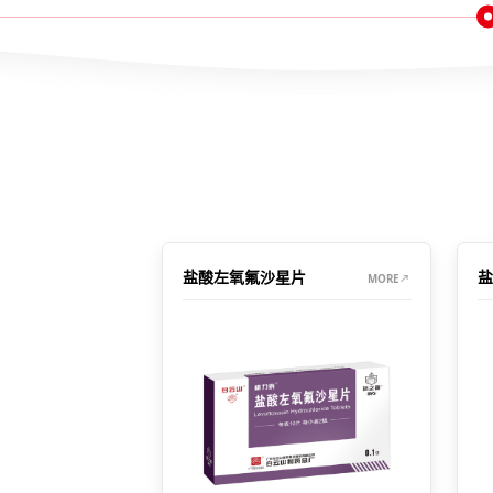
盐酸左氧氟沙星片
盐
MORE