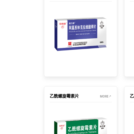
乙酰螺旋霉素片
乙
MORE