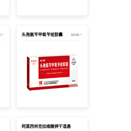
头孢氨苄甲氧苄啶胶囊
E
MORE
阿莫西林克拉维酸钾干混悬