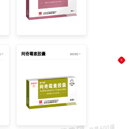
阿奇霉素胶囊
E
MORE